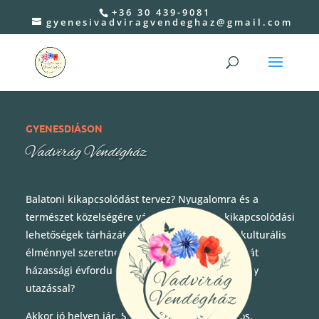
+36 30 439-9081
gyenesivadviragvendeghaz@gmail.com
GYENESDIÁSON
Vadvirág Vendégház
Balatoni kikapcsolódást tervez? Nyugalomra és a
természet közelségére vágyik? Vagy aktív kikapcsolódási
lehetőségek tárházát keresi? Esetleg számos kulturális
élménnyel szeretne gazdagodni? Szeretné párját
házassági évfordulójuk alkalmából meglepni egy
utazással?
Akkor jó helyen jár. Szeretettel várjuk otthonos,