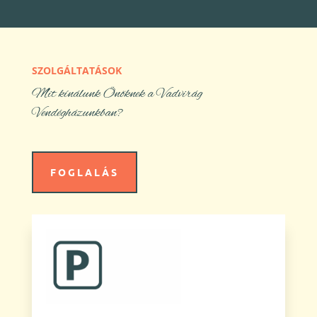
SZOLGÁLTATÁSOK
Mit kínálunk Önöknek a Vadvirág
Vendégházunkban?
FOGLALÁS