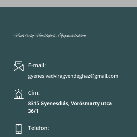
Vadvirág Vendégház Gyenesdiáson
E-mail:
gyenesivadviragvendeghaz@
gmail.com
Cím:
8315 Gyenesdiás, Vörösmarty utca
36/1
Telefon: