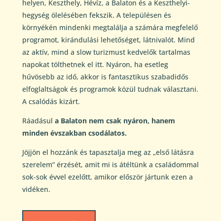
helyen, Keszthely, Hévíz, a Balaton és a Keszthelyi-
hegység ölelésében fekszik. A településen és
környékén mindenki megtalálja a számára megfelelő
programot, kirándulási lehetőséget, látnivalót. Mind
az aktív, mind a slow turizmust kedvelők tartalmas
napokat tölthetnek el itt. Nyáron, ha esetleg
hűvösebb az idő, akkor is fantasztikus szabadidős
elfoglaltságok és programok közül tudnak választani.
A csalódás kizárt.
Ráadásul
a Balaton nem csak nyáron, hanem
minden évszakban csodálatos.
Jöjjön el hozzánk és tapasztalja meg az „első látásra
szerelem” érzését, amit mi is átéltünk a családommal
sok-sok évvel ezelőtt, amikor először jártunk ezen a
vidéken.