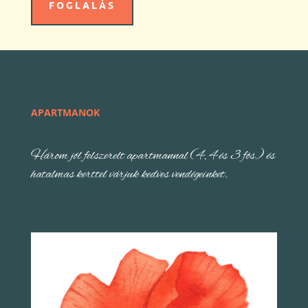
FOGLALÁS
APARTMANOK
Három jól felszerelt apartmannal (4, 4 és 3 fős) és
hatalmas kerttel várjuk kedves vendégeinket.