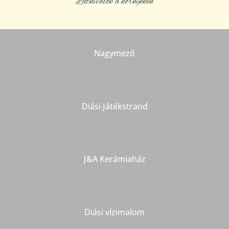
Látnivalók a környéken
Nagymező
Diási Játékstrand
J&A Kerámiaház
Diási vízimalom